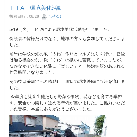
ＰＴA 環境美化活動
投稿日時 : 05/26
渉外部
5/19（火）、PTAによる環境美化活動を行いました。
保護者の皆様だけでなく、地域の方々も参加してくださいま
した。
前半は学校の畑の畝（うね）作りとマルチ張りを行い、普段
は触る機会のない鍬（くわ）の扱いに苦戦していましたが、
なかなかできない体験に「楽しい」と、終始笑顔のあふれる
作業時間となりました。
その後は笹森池へと移動し、周辺の環境整備にも汗を流しま
した。
今年度も児童生徒たちが野菜や果物、花などを育てる学習
を、安全かつ楽しく進める準備が整いました。ご協力いただ
いた皆様、本当にありがとうございました。