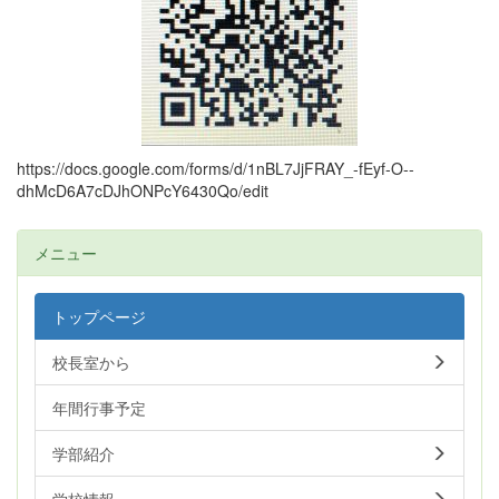
https://docs.google.com/forms/d/1nBL7JjFRAY_-fEyf-O--
dhMcD6A7cDJhONPcY6430Qo/edit
メニュー
トップページ
校長室から
年間行事予定
学部紹介
学校情報