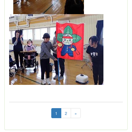
1
2
»