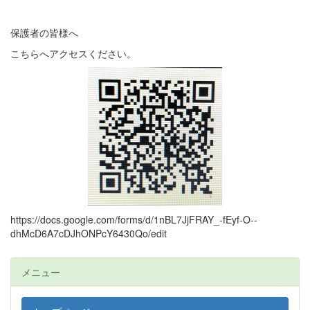
保護者の皆様へ
こちらへアクセスください。
https://docs.google.com/forms/d/1nBL7JjFRAY_-fEyf-O--
dhMcD6A7cDJhONPcY6430Qo/edit
メニュー