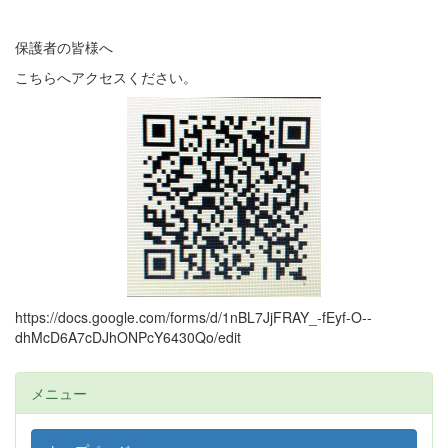
保護者の皆様へ
こちらへアクセスください。
https://docs.google.com/forms/d/1nBL7JjFRAY_-fEyf-O--
dhMcD6A7cDJhONPcY6430Qo/edit
メニュー