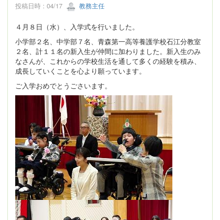
投稿日時 : 04/17
教務主任
４月８日（水）、入学式を行いました。
小学部２名、中学部７名、青森第一高等養護学校石江分教室
２名、計１１名の新入生が仲間に加わりました。新入生のみ
なさんが、これからの学校生活を通して多くの経験を積み、
成長していくことを心より願っています。
ご入学おめでとうごさいます。