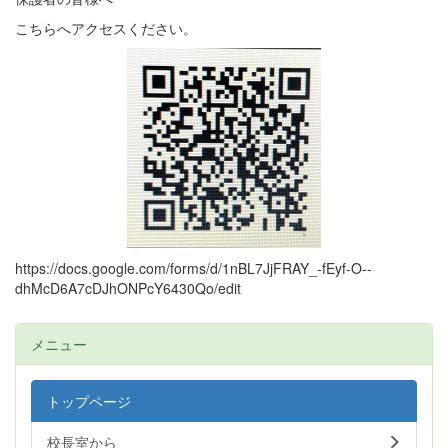
こちらへアクセスください。
https://docs.google.com/forms/d/1nBL7JjFRAY_-fEyf-O--
dhMcD6A7cDJhONPcY6430Qo/edit
メニュー
トップページ
校長室から