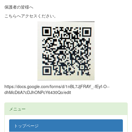
保護者の皆様へ
こちらへアクセスください。
https://docs.google.com/forms/d/1nBL7JjFRAY_-fEyf-O--
dhMcD6A7cDJhONPcY6430Qo/edit
メニュー
トップページ